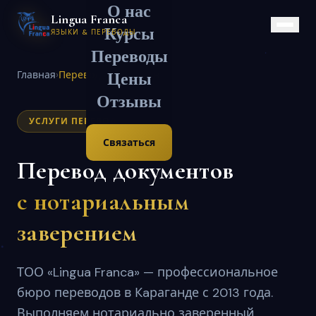
О нас
Lingua Franca
Курсы
ЯЗЫКИ & ПЕРЕВОДЫ
Переводы
Главная
›
Перевод документов
Цены
Отзывы
УСЛУГИ ПЕРЕВОДА
Связаться
Перевод документов
с нотариальным
заверением
ТОО «Lingua Franca» — профессиональное
бюро переводов в Кaраганде с 2013 года.
Выполняем нотариально заверенный