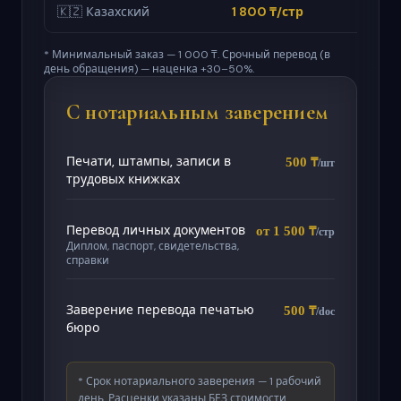
🇰🇿 Казахский
1 800 ₸/стр
от 2 
* Минимальный заказ — 1 000 ₸. Срочный перевод (в
день обращения) — наценка +30–50%.
С нотариальным заверением
Печати, штампы, записи в
500 ₸
/шт
трудовых книжках
Перевод личных документов
от 1 500 ₸
/стр
Диплом, паспорт, свидетельства,
справки
Заверение перевода печатью
500 ₸
/doc
бюро
* Срок нотариального заверения — 1 рабочий
день. Расценки указаны БЕЗ стоимости