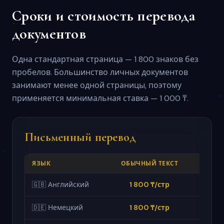
Сроки и стоимость перевода
документов
Одна стандартная страница — 1 800 знаков без
пробелов. Большинство личных документов
занимают менее одной страницы, поэтому
применяется минимальная ставка — 1 000 ₸.
Письменный перевод
ЯЗЫК
ОБЫЧНЫЙ ТЕКСТ
СПЕЦ
🇬🇧 Английский
1 800 ₸/стр
от 2 
🇩🇪 Немецкий
1 800 ₸/стр
от 2 